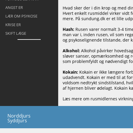
ANGST ER
Hvad sker der i din krop og med din
Hvert enkelt rusmiddel virker vidt f
LÆR OM PSYKOSE
mere. På sundung.dk er et lille ud
KRISE ER
Hash:
Rusen varer normalt 3-4 time
SKIFT LÆGE
man var i, inden rusen, vil som reg
og psykoselignende tilstande, der
Alkohol:
Alkohol påvirker hovedsag
sløver sanser, opmærksomhed og re
som problemfyldt og nødvendigt for
Kokain:
Kokain er ikke længere forb
udadvendt. Kokain er med til at for
voldsom nedtrykt sindstilstand, hvi
af hjernen bliver ødelagt. Kokain k
Læs mere om rusmidlernes virkni
Norddjurs
Syddjurs