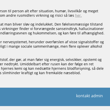
rson til person alt efter situation, humør, livsvilkår og meget
om andre rusmidlers virkning og risici så læs
her.
at man bliver sløv og indelukket. Den følelsesmæssige tilstand
s virkninger finder vi forvrængede sanseindtryk, hallucinationer
 indlæringsevnen og hukommelsen, og kan føre til afhængighed.
r nervesystemet, herunder overførslen af visse signalstoffer og
ligt i mange sociale sammenhænge, men flere oplever alkohol
tof, der gør, at man føler sig energisk, selvsikker, opstemt og
ler nedtrykt. Umiddelbart efter rusen kan der følge en ret
res hjernes kemi og kan nedsætte hjernens blodforsyning, så dele
ns slimhinder kraftigt og kan fremkalde næseblod.
kontakt admin