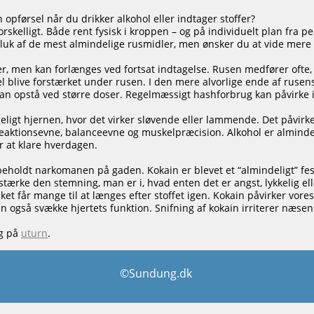
 opførsel når du drikker alkohol eller indtager stoffer?
orskelligt. Både rent fysisk i kroppen – og på individuelt plan fra pe
pluk af de mest almindelige rusmidler, men ønsker du at vide mere 
r, men kan forlænges ved fortsat indtagelse. Rusen medfører ofte, 
el blive forstærket under rusen. I den mere alvorlige ende af rusen
 kan opstå ved større doser. Regelmæssigt hashforbrug kan påvirke
eligt hjernen, hvor det virker sløvende eller lammende. Det påvirke
aktionsevne, balanceevne og muskelpræcision. Alkohol er alminde
 at klare hverdagen.
eholdt narkomanen på gaden. Kokain er blevet et “almindeligt” fests
stærke den stemning, man er i, hvad enten det er angst, lykkelig el
lket får mange til at længes efter stoffet igen. Kokain påvirker vo
an også svække hjertets funktion. Snifning af kokain irriterer næse
ng på
uturn
.
©Sundung.dk