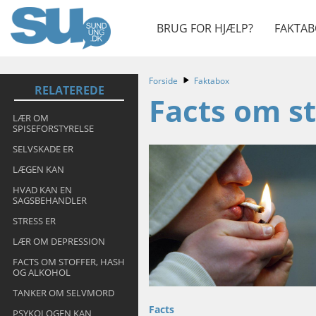
BRUG FOR HJÆLP?
FAKTAB
Forside
Faktabox
RELATEREDE
Facts om st
LÆR OM
SPISEFORSTYRELSE
SELVSKADE ER
LÆGEN KAN
HVAD KAN EN
SAGSBEHANDLER
STRESS ER
LÆR OM DEPRESSION
FACTS OM STOFFER, HASH
OG ALKOHOL
TANKER OM SELVMORD
Facts
PSYKOLOGEN KAN