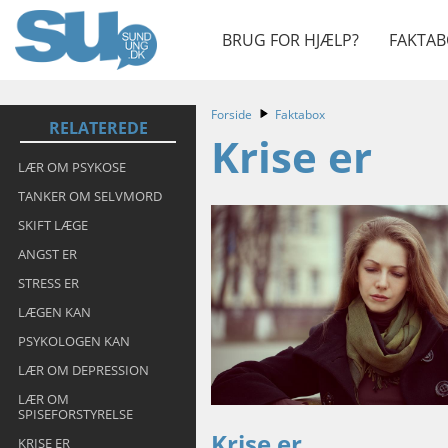
BRUG FOR HJÆLP?
FAKTAB
Forside
Faktabox
RELATEREDE
Krise er
LÆR OM PSYKOSE
TANKER OM SELVMORD
SKIFT LÆGE
ANGST ER
STRESS ER
LÆGEN KAN
PSYKOLOGEN KAN
LÆR OM DEPRESSION
LÆR OM
SPISEFORSTYRELSE
Krise er
KRISE ER