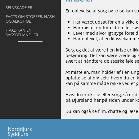
SELVSKADE ER
En oplevelse af sorg og krise kan væ
FACTS OM STOFFER, HASH
OG ALKOHOL
Har været udsat for en ulykke e
Har mistet en forældre eller sø
HVAD KAN EN
Lever med alvorligt syge foræld
SAGSBEHANDLER
Har oplevet, at en klassekamme
Sorg og det at være i en krise er i
bekymring. Det kan være vrede og sk
svært at håndtere de stærke følelse
At miste en, man holder af i en ung 
opfattelse af dig selv, hvem du er,
kan på samme måde rykke ved et 
Hvis du er i krise eller sorg, så er
på Djursland her på siden under ko
Du kan også se film, chatte og læs
Norddjurs
Syddjurs