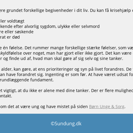
re grundet forskellige begivenheder i dit liv. Du kan få krisehjælp 
ller voldtægt
skende efter alvorlig sygdom, ulykke eller selvmord
re eller søskende
rat er død
kke én følelse. Det rummer mange forskellige stærke følelser, som v
yldfølelse over noget, man har gjort eller ikke gjort. Det kan vær
r og finde ud af, hvad man skal gøre af sig selv og sine tanker.
alder, kan gøre, at ens prioriteringer og syn på livet forandres. De
 kan have forandret sig. Ingenting er som før. At have været udsat 
grundlæggende fundament.
 det vigtigt, at du ikke er alene med dine tanker. Der er flere muligh
ntakt.
e om det at være ung og have mistet på siden
Børn Unge & Sorg
.
©Sundung.dk