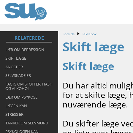
Forside
Faktabox
RELATEREDE
Skift læge
LÆR OM DEPRESSION
SKIFT LÆGE
Skift læge
ANGST ER
SELVSKADE ER
Du har altid muligh
FACTS OM STOFFER, HASH
OG ALKOHOL
for at skifte læge, 
LÆR OM PSYKOSE
nuværende læge.
LÆGEN KAN
STRESS ER
Du skifter læge ve
TANKER OM SELVMORD
en liste over læge
PSYKOLOGEN KAN