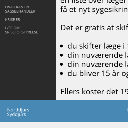
få et nyt sygesikri
HVAD KAN EN
SAGSBEHANDLER
KRISE ER
Det er gratis at ski
LÆR OM
SPISEFORSTYRELSE
du skifter læge i
din nuværende læ
din nuværende læ
du bliver 15 år o
Ellers koster det 19
Norddjurs
Syddjurs