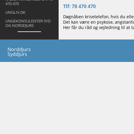
470 470
Tlf: 78 470 470
UNGLIV.DK
Døgnåben krisetelefon, hvis du elle
UNGEKONSULENTER SYD
Det kan være en psykose, angstanfal
OG NORDDJURS
Her får du råd og vejledning til at 
Norddjurs
Syddjurs