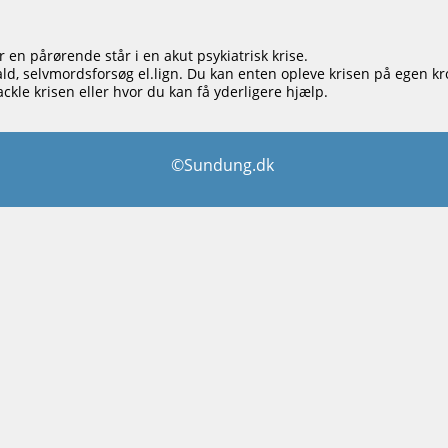
r en pårørende står i en akut psykiatrisk krise.
d, selvmordsforsøg el.lign. Du kan enten opleve krisen på egen kro
tackle krisen eller hvor du kan få yderligere hjælp.
©Sundung.dk