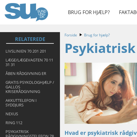
BRUG FOR HJÆLP?
FAKTAB
Forside
Brug for hjælp?
RELATEREDE
Psykiatrisk
LIVSLINIEN 70 201 201
LÆGE/LÆGEVAGTEN 70 11
31 31
ÅBEN RÅDGIVNING ER
GRATIS PSYKOLOGHJÆLP /
GALLOS
KRISERÅDGIVNING
AKKUTTELEFON I
SYDDJURS
NEXUS
RING 112
PSYKIATRISK
Hvad er psykiatrisk rådgi
RÅDGIVNINGSTELEFON 78