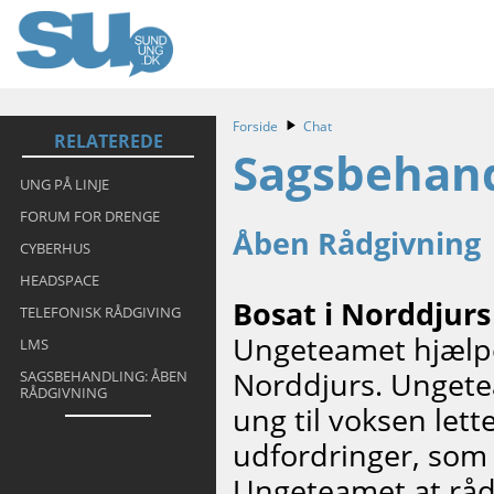
Forside
Chat
RELATEREDE
Sagsbehand
UNG PÅ LINJE
FORUM FOR DRENGE
Åben Rådgivning
CYBERHUS
HEADSPACE
Bosat i Norddjur
TELEFONISK RÅDGIVING
Ungeteamet hjælper
LMS
Norddjurs. Ungetea
SAGSBEHANDLING: ÅBEN
RÅDGIVNING
ung til voksen let
udfordringer, som 
Ungeteamet at råd