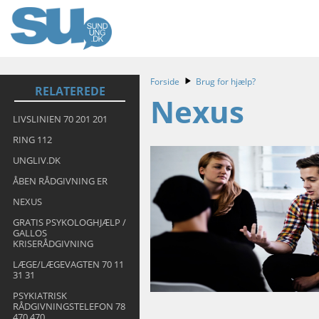
Forside
Brug for hjælp?
RELATEREDE
Nexus
LIVSLINIEN 70 201 201
RING 112
UNGLIV.DK
ÅBEN RÅDGIVNING ER
NEXUS
GRATIS PSYKOLOGHJÆLP /
GALLOS
KRISERÅDGIVNING
LÆGE/LÆGEVAGTEN 70 11
31 31
PSYKIATRISK
RÅDGIVNINGSTELEFON 78
470 470