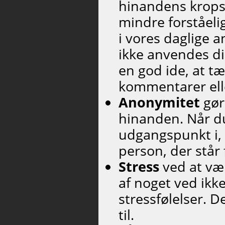
hinandens krops
mindre forståeli
i vores daglige a
ikke anvendes di
en god ide, at t
kommentarer ell
Anonymitet
gør
hinanden. Når du
udgangspunkt i, 
person, der står 
Stress
ved at være
af noget ved ikk
stressfølelser. D
til.