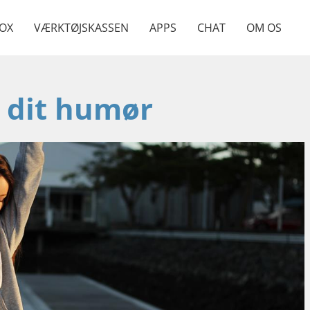
OX
VÆRKTØJSKASSEN
APPS
CHAT
OM OS
 dit humør