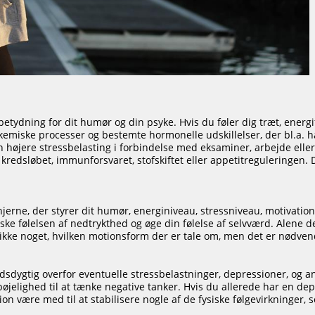
betydning for dit humør og din psyke. Hvis du føler dig træt, energi
kemiske processer og bestemte hormonelle udskillelser, der bl.a. h
en højere stressbelasting i forbindelse med eksaminer, arbejde el
f kredsløbet, immunforsvaret, stofskiftet eller appetitreguleringen. D
 hjerne, der styrer dit humør, energiniveau, stressniveau, motivat
ndske følelsen af nedtrykthed og øge din følelse af selvværd. Alen
 ikke noget, hvilken motionsform der er tale om, men det er nødven
dygtig overfor eventuelle stressbelastninger, depressioner, og ang
øjelighed til at tænke negative tanker. Hvis du allerede har en depr
n være med til at stabilisere nogle af de fysiske følgevirkninger, s