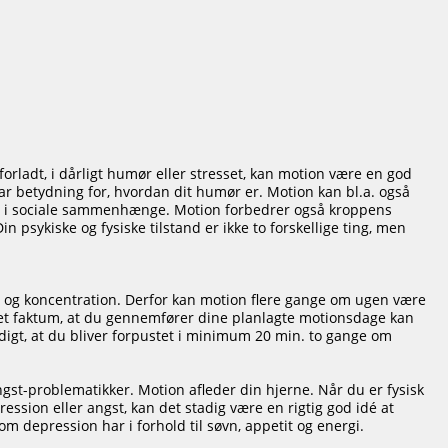
forladt, i dårligt humør eller stresset, kan motion være en god
ar betydning for, hvordan dit humør er. Motion kan bl.a. også
ler i sociale sammenhænge. Motion forbedrer også kroppens
in psykiske og fysiske tilstand er ikke to forskellige ting, men
ion og koncentration. Derfor kan motion flere gange om ugen være
e det faktum, at du gennemfører dine planlagte motionsdage kan
digt, at du bliver forpustet i minimum 20 min. to gange om
st-problematikker. Motion afleder din hjerne. Når du er fysisk
ession eller angst, kan det stadig være en rigtig god idé at
om depression har i forhold til søvn, appetit og energi.