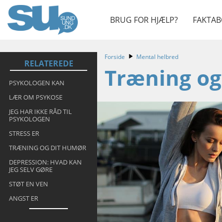
BRUG FOR HJÆLP?
FAKTAB
Forside
Mental helbred
RELATEREDE
Træning og
PSYKOLOGEN KAN
LÆR OM PSYKOSE
JEG HAR IKKE RÅD TIL
PSYKOLOGEN
STRESS ER
TRÆNING OG DIT HUMØR
DEPRESSION: HVAD KAN
JEG SELV GØRE
STØT EN VEN
ANGST ER