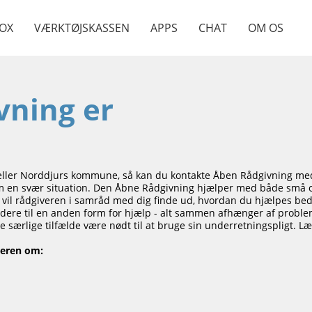
OX
VÆRKTØJSKASSEN
APPS
CHAT
OM OS
vning er
d-eller Norddjurs kommune, så kan du kontakte Åben Rådgivning m
 en svær situation. Den Åbne Rådgivning hjælper med både små og
 vil rådgiveren i samråd med dig finde ud, hvordan du hjælpes bedst.
g videre til en anden form for hjælp - alt sammen afhænger af pr
 særlige tilfælde være nødt til at bruge sin underretningspligt. L
veren om: