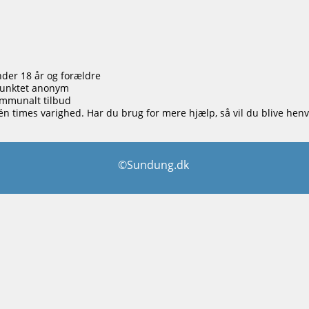
der 18 år og forældre
punktet anonym
ommunalt tilbud
én times varighed. Har du brug for mere hjælp, så vil du blive henvi
©Sundung.dk