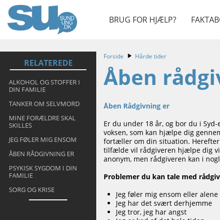
BRUG FOR HJÆLP?
FAKTAB
Forside
Hårde tider
RELATEREDE
Åben rådgi
ALKOHOL OG STOFFER I
DIN FAMILIE
TANKER OM SELVMORD
Åben Rådgivning er
MINE FORÆLDRE SKAL
Er du under 18 år, og bor du i Sy
SKILLES
voksen, som kan hjælpe dig gennem
JEG FØLER MIG ENSOM
fortæller om din situation. Herefter
tilfælde vil rådgiveren hjælpe di
ÅBEN RÅDGIVNING ER
anonym, men rådgiveren kan i nogle
PSYKISK SYGDOM I DIN
FAMILIE
Problemer du kan tale med rådgi
SORG OG KRISE
Jeg føler mig ensom eller alene
Jeg har det svært derhjemme
Jeg tror, jeg har angst