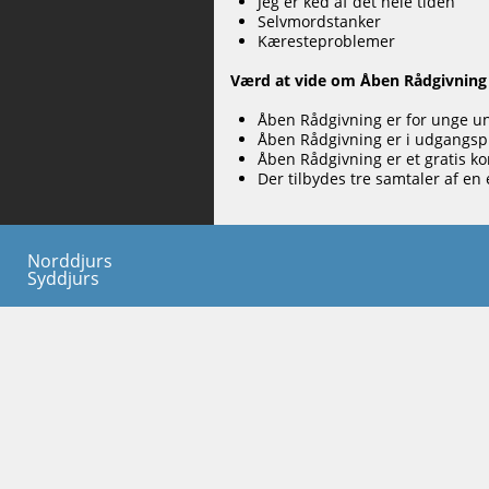
Jeg er ked af det hele tiden
Selvmordstanker
Kæresteproblemer
Værd at vide om Åben Rådgivning
Åben Rådgivning er for unge un
Åben Rådgivning er i udgangs
Åben Rådgivning er et gratis k
Der tilbydes tre samtaler af en 
Norddjurs
Syddjurs